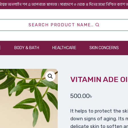
িশ্বস্ত অনলাইন শপ এ আপনাকে স্বাগতম । সারাদেশে ৩ থেকে ৪ দিনের মধ্যে নিশ্চিত ক্যাশ
SEARCH PRODUCT NAME..
E
BODY & BATH
HEALTHCARE
SKIN CONCERNS
VITAMIN ADE O
500.00
৳
It helps to protect the 
down signs of aging. Its 
delicate skin to soften 