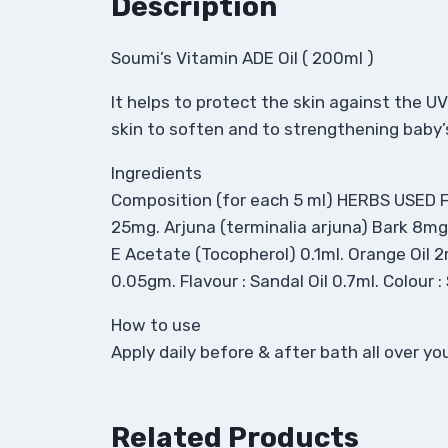
Description
Soumi’s Vitamin ADE Oil ( 200ml )
It helps to protect the skin against the U
skin to soften and to strengthening baby
Ingredients
Composition (for each 5 ml) HERBS USED F
25mg. Arjuna (terminalia arjuna) Bark 8mg.
E Acetate (Tocopherol) 0.1ml. Orange Oil 2ml
0.05gm. Flavour : Sandal Oil 0.7ml. Colour :
How to use
Apply daily before & after bath all over y
Related Products