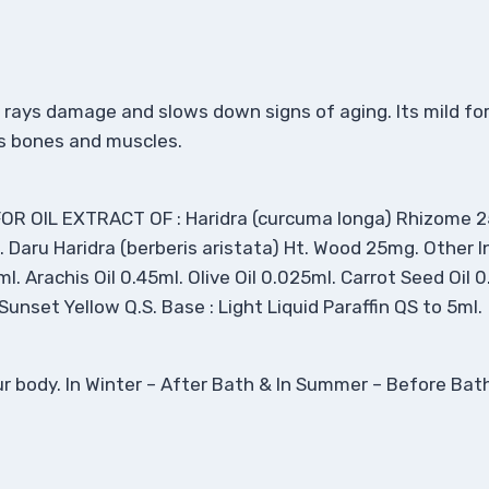
V rays damage and slows down signs of aging. Its mild for
’s bones and muscles.
OR OIL EXTRACT OF : Haridra (curcuma longa) Rhizome 25
 Daru Haridra (berberis aristata) Ht. Wood 25mg. Other In
. Arachis Oil 0.45ml. Olive Oil 0.025ml. Carrot Seed Oil 0.
 Sunset Yellow Q.S. Base : Light Liquid Paraffin QS to 5ml.
our body. In Winter – After Bath & In Summer – Before Bat