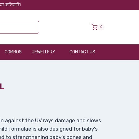
 অন ডেলিভারি।
0
COMBOS
JEWELLERY
CONTACT US
IL
skin against the UV rays damage and slows
mild formulae is also designed for baby’s
and to strengthening baby’s bones and