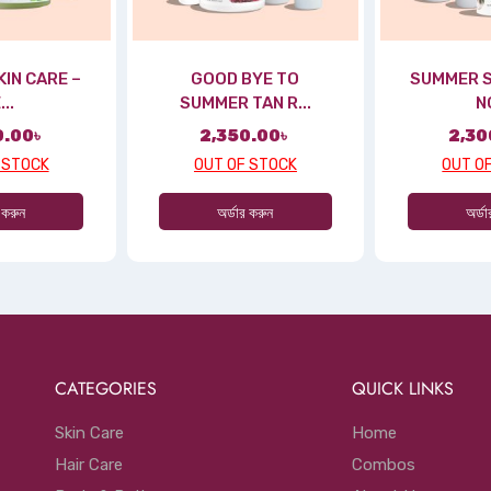
IN CARE –
GOOD BYE TO
SUMMER S
...
SUMMER TAN R...
NO
0.00
৳
2,350.00
৳
2,30
 STOCK
OUT OF STOCK
OUT O
 করুন
অর্ডার করুন
অর্ড
CATEGORIES
QUICK LINKS
Skin Care
Home
Hair Care
Combos