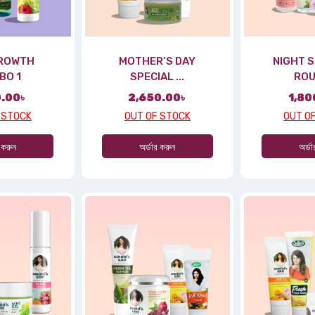
GROWTH
MOTHER’S DAY
NIGHT S
BO 1
SPECIAL ...
ROU
0.00
৳
2,650.00
৳
1,80
 STOCK
OUT OF STOCK
OUT O
 করুন
অর্ডার করুন
অর্ড